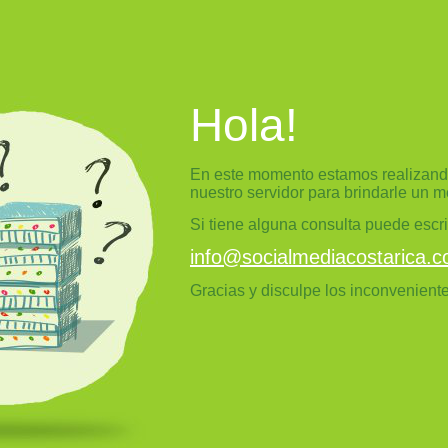
Hola!
En este momento estamos realizand
nuestro servidor para brindarle un m
Si tiene alguna consulta puede escri
info@socialmediacostarica.
Gracias y disculpe los inconveniente